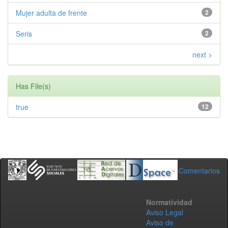
Mujer adulta de frente
2
Seris
2
next >
Has File(s)
true
12
Comentarios
Normatividad
Aviso Legal
Aviso de