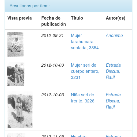
Resultados por ítem:
Vista previa
Fecha de
Título
Autor(es)
publicación
2012-09-21
Mujer
Anónimo
tarahumara
sentada, 3354
2012-10-03
Mujer seri de
Estrada
cuerpo entero,
Discua,
3231
Raúl
2012-10-03
Niña seri de
Estrada
frente, 3228
Discua,
Raúl
2012-11-05
Hombre
Estrada