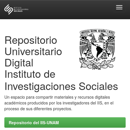
Skip
navigation
Repositorio
Universitario
Digital
Instituto de
Investigaciones Sociales
Un espacio para compartir materiales y recursos digitales
académicos producidos por los investigadores del IIS, en el
proceso de sus diferentes proyectos.
Repositorio del IIS-UNAM