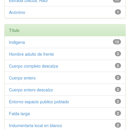
Estrada Discua, Raúl
11
Anónimo
1
Título
Indigena
12
Hombre adulto de frente
3
Cuerpo completo descalza
2
Cuerpo entero
2
Cuerpo entero descalzo
2
Entorno espacio publico poblado
2
Falda larga
2
Indumentaria local en blanco
2