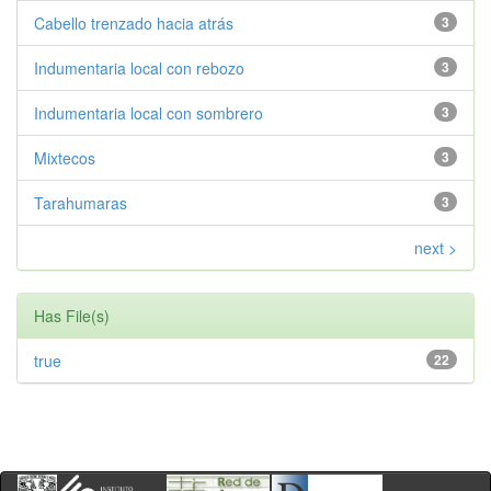
Cabello trenzado hacia atrás
3
Indumentaria local con rebozo
3
Indumentaria local con sombrero
3
Mixtecos
3
Tarahumaras
3
next >
Has File(s)
true
22