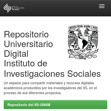
Skip
navigation
Repositorio
Universitario
Digital
Instituto de
Investigaciones Sociales
Un espacio para compartir materiales y recursos digitales
académicos producidos por los investigadores del IIS, en el
proceso de sus diferentes proyectos.
Repositorio del IIS-UNAM