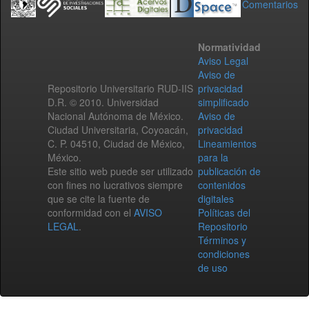
Comentarios
Normatividad
Aviso Legal
Aviso de
Repositorio Universitario RUD-IIS
privacidad
D.R. © 2010. Universidad
simplificado
Nacional Autónoma de México.
Aviso de
Ciudad Universitaria, Coyoacán,
privacidad
C. P. 04510, Ciudad de México,
Lineamientos
México.
para la
Este sitio web puede ser utilizado
publicación de
con fines no lucrativos siempre
contenidos
que se cite la fuente de
digitales
conformidad con el
AVISO
Políticas del
LEGAL
.
Repositorio
Términos y
condiciones
de uso