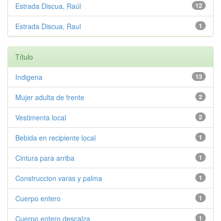
Estrada Discua, Raúl
12
Estrada Discua, Raul
1
Título
Indigena
13
Mujer adulta de frente
2
Vestimenta local
2
Bebida en recipiente local
1
Cintura para arriba
1
Construccion varas y palma
1
Cuerpo entero
1
Cuerpo entero descalza
1