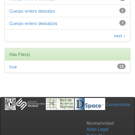
Cuerpo entero descalzo
1
Cuerpo entero descalzos
1
next >
Has File(s)
true
13
Comentarios
Normatividad
Aviso Legal