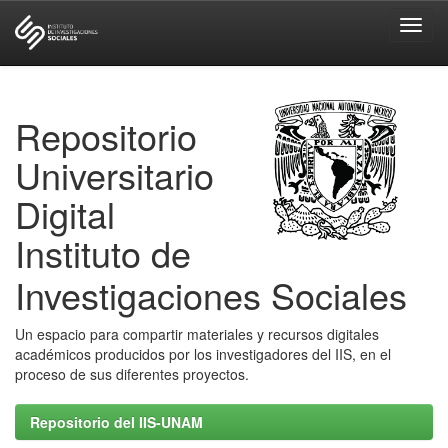
Skip
navigation
Repositorio
Universitario
Digital
Instituto de
Investigaciones Sociales
Un espacio para compartir materiales y recursos digitales
académicos producidos por los investigadores del IIS, en el
proceso de sus diferentes proyectos.
Repositorio del IIS-UNAM