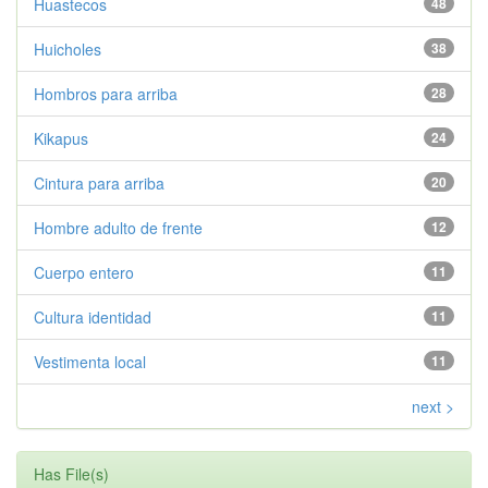
Huastecos
48
Huicholes
38
Hombros para arriba
28
Kikapus
24
Cintura para arriba
20
Hombre adulto de frente
12
Cuerpo entero
11
Cultura identidad
11
Vestimenta local
11
next >
Has File(s)