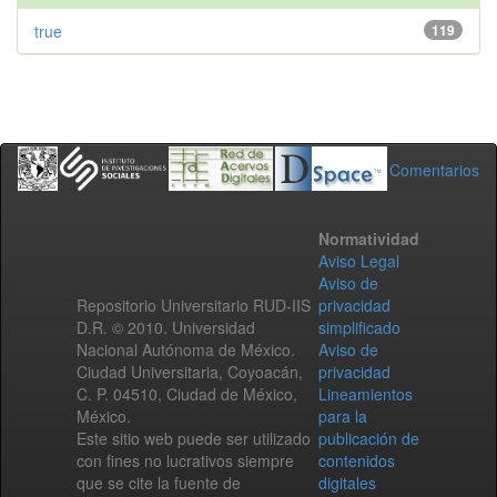
true
119
Comentarios
Normatividad
Aviso Legal
Aviso de
Repositorio Universitario RUD-IIS
privacidad
D.R. © 2010. Universidad
simplificado
Nacional Autónoma de México.
Aviso de
Ciudad Universitaria, Coyoacán,
privacidad
C. P. 04510, Ciudad de México,
Lineamientos
México.
para la
Este sitio web puede ser utilizado
publicación de
con fines no lucrativos siempre
contenidos
que se cite la fuente de
digitales