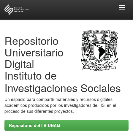
Skip
navigation
Repositorio
Universitario
Digital
Instituto de
Investigaciones Sociales
Un espacio para compartir materiales y recursos digitales
académicos producidos por los investigadores del IIS, en el
proceso de sus diferentes proyectos.
Repositorio del IIS-UNAM