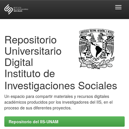
Skip
navigation
Repositorio
Universitario
Digital
Instituto de
Investigaciones Sociales
Un espacio para compartir materiales y recursos digitales
académicos producidos por los investigadores del IIS, en el
proceso de sus diferentes proyectos.
Repositorio del IIS-UNAM