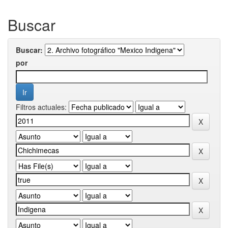
Buscar
Buscar:
por
Filtros actuales: