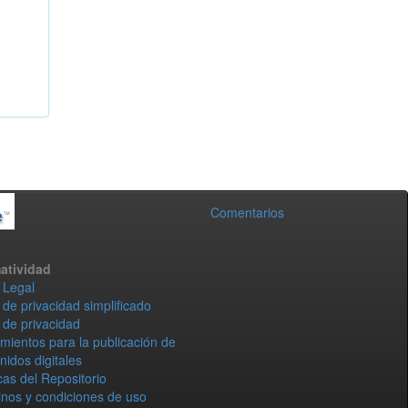
Comentarios
atividad
 Legal
 de privacidad simplificado
 de privacidad
mientos para la publicación de
nidos digitales
icas del Repositorio
nos y condiciones de uso