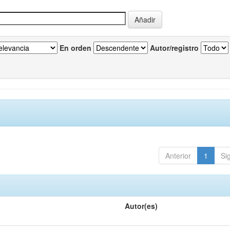
En orden
Autor/registro
Anterior
1
Si
Autor(es)