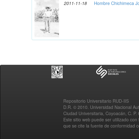
2011-11-18
Hombre Chichimeca Jo
Repositorio Universitario RUD-IIS
D.R. © 2010. Universidad Nacional A
Ciudad Universitaria, Coyoacán, C. P.
Este sitio web puede ser utilizado con 
que se cite la fuente de conformidad 