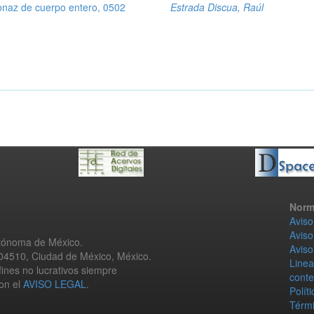
naz de cuerpo entero, 0502
Estrada Discua, Raúl
Norm
Aviso
Aviso
utónoma de México.
Aviso
 04510, Ciudad de México, México.
Linea
fines no lucrativos siempre
conte
con el
AVISO LEGAL
.
Polít
Térmi