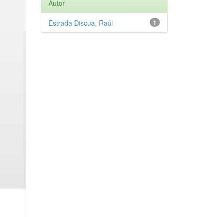
Autor
Estrada Discua, Raúl
1