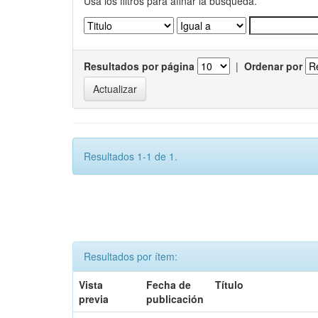
Usa los filtros para afinar la busqueda.
Resultados por página
|
Ordenar por
Resultados 1-1 de 1.
Resultados por ítem:
Vista
Fecha de
Título
previa
publicación