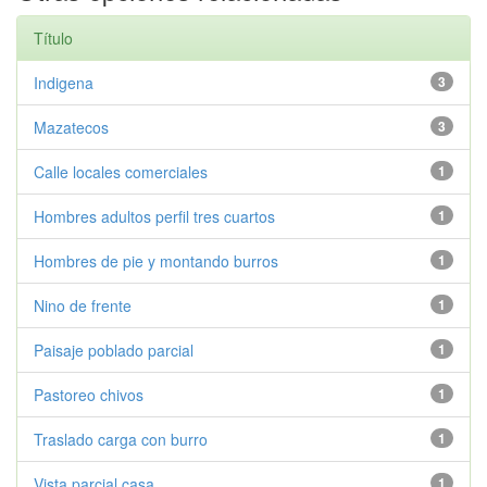
Título
Indigena
3
Mazatecos
3
Calle locales comerciales
1
Hombres adultos perfil tres cuartos
1
Hombres de pie y montando burros
1
Nino de frente
1
Paisaje poblado parcial
1
Pastoreo chivos
1
Traslado carga con burro
1
Vista parcial casa
1