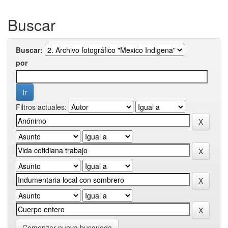
Buscar
Buscar:
por
Filtros actuales:
Comenzar nueva busqueda