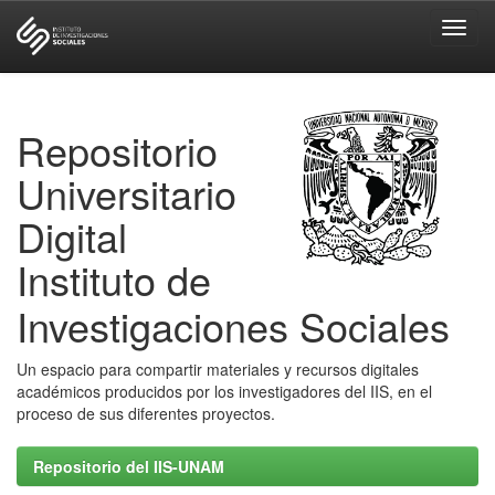
Skip
navigation
Repositorio
Universitario
Digital
Instituto de
Investigaciones Sociales
Un espacio para compartir materiales y recursos digitales
académicos producidos por los investigadores del IIS, en el
proceso de sus diferentes proyectos.
Repositorio del IIS-UNAM