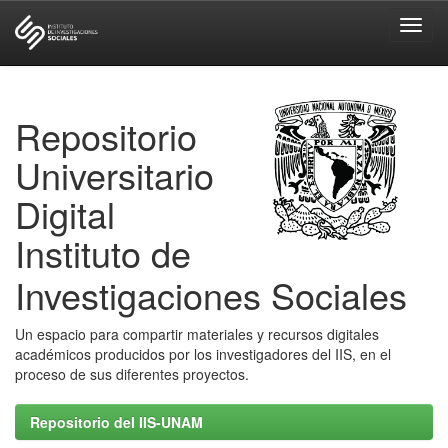
Skip
navigation
Repositorio
Universitario
Digital
Instituto de
Investigaciones Sociales
Un espacio para compartir materiales y recursos digitales
académicos producidos por los investigadores del IIS, en el
proceso de sus diferentes proyectos.
Repositorio del IIS-UNAM