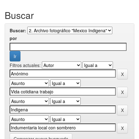
Buscar
Buscar:
por
Filtros actuales:
Comenzar nueva busqueda