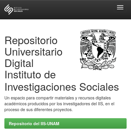
Skip
navigation
Repositorio
Universitario
Digital
Instituto de
Investigaciones Sociales
Un espacio para compartir materiales y recursos digitales
académicos producidos por los investigadores del IIS, en el
proceso de sus diferentes proyectos.
Repositorio del IIS-UNAM