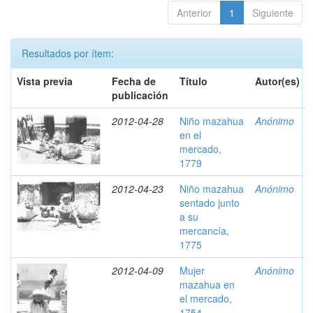
Anterior
1
Siguiente
Resultados por ítem:
Vista previa
Fecha de
Título
Autor(es)
publicación
2012-04-28
Niño mazahua
Anónimo
en el
mercado,
1779
2012-04-23
Niño mazahua
Anónimo
sentado junto
a su
mercancía,
1775
2012-04-09
Mujer
Anónimo
mazahua en
el mercado,
1754