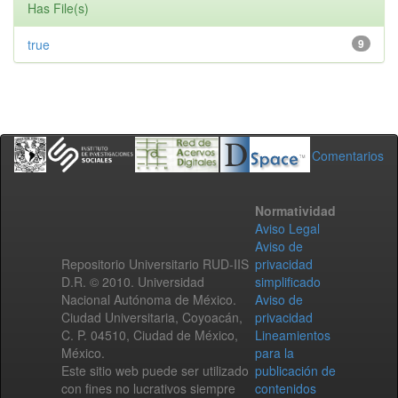
Has File(s)
true
9
Comentarios
Normatividad
Aviso Legal
Aviso de
Repositorio Universitario RUD-IIS
privacidad
D.R. © 2010. Universidad
simplificado
Nacional Autónoma de México.
Aviso de
Ciudad Universitaria, Coyoacán,
privacidad
C. P. 04510, Ciudad de México,
Lineamientos
México.
para la
Este sitio web puede ser utilizado
publicación de
con fines no lucrativos siempre
contenidos