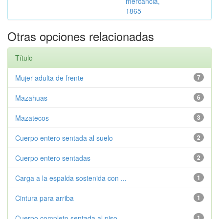
mercancia,
1865
Otras opciones relacionadas
Título
Mujer adulta de frente
7
Mazahuas
6
Mazatecos
3
Cuerpo entero sentada al suelo
2
Cuerpo entero sentadas
2
Carga a la espalda sostenida con ...
1
Cintura para arriba
1
Cuerpo completo sentada al piso
1