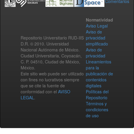
Comentarios
Normatividad
Aviso Legal
Aviso de
Repositorio Universitario RUD-IIS
privacidad
D.R. © 2010. Universidad
simplificado
Nacional Autónoma de México.
Aviso de
Ciudad Universitaria, Coyoacán,
privacidad
C. P. 04510, Ciudad de México,
Lineamientos
México.
para la
Este sitio web puede ser utilizado
publicación de
con fines no lucrativos siempre
contenidos
que se cite la fuente de
digitales
conformidad con el
AVISO
Políticas del
LEGAL
.
Repositorio
Términos y
condiciones
de uso