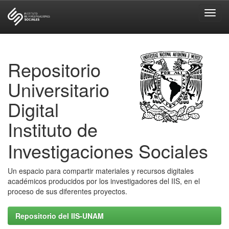
Skip
navigation
Repositorio
Universitario
Digital
Instituto de
Investigaciones Sociales
Un espacio para compartir materiales y recursos digitales
académicos producidos por los investigadores del IIS, en el
proceso de sus diferentes proyectos.
Repositorio del IIS-UNAM