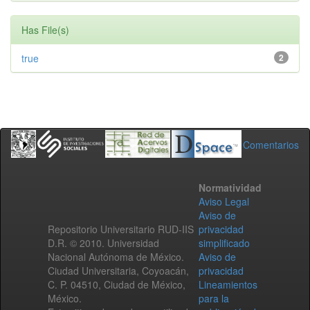
Has File(s)
true
2
Comentarios
Normatividad
Aviso Legal
Aviso de
Repositorio Universitario RUD-IIS
privacidad
D.R. © 2010. Universidad
simplificado
Nacional Autónoma de México.
Aviso de
Ciudad Universitaria, Coyoacán,
privacidad
C. P. 04510, Ciudad de México,
Lineamientos
México.
para la