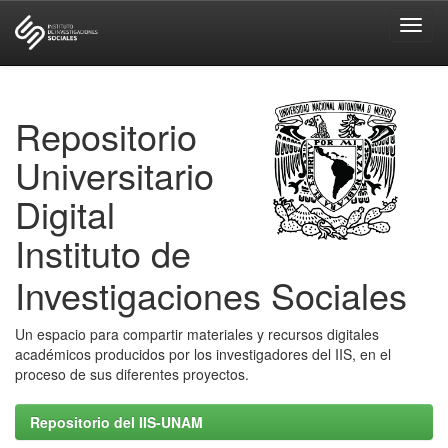
Skip
navigation
Repositorio
Universitario
Digital
Instituto de
Investigaciones Sociales
Un espacio para compartir materiales y recursos digitales
académicos producidos por los investigadores del IIS, en el
proceso de sus diferentes proyectos.
Repositorio del IIS-UNAM