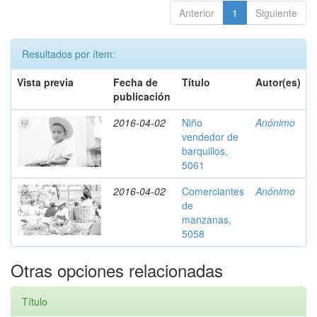
Anterior
1
Siguiente
Resultados por ítem:
Vista previa
Fecha de
Título
Autor(es)
publicación
2016-04-02
Niño
Anónimo
vendedor de
barquillos,
5061
2016-04-02
Comerciantes
Anónimo
de
manzanas,
5058
Otras opciones relacionadas
Título