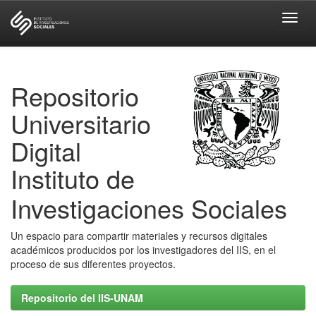
Skip
navigation
Repositorio
Universitario
Digital
Instituto de
Investigaciones Sociales
Un espacio para compartir materiales y recursos digitales
académicos producidos por los investigadores del IIS, en el
proceso de sus diferentes proyectos.
Repositorio del IIS-UNAM