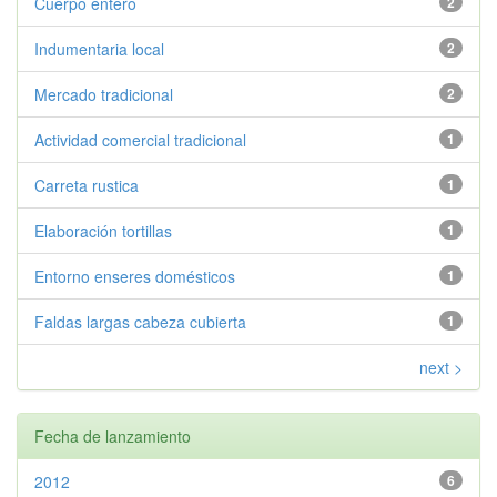
Cuerpo entero
2
Indumentaria local
2
Mercado tradicional
2
Actividad comercial tradicional
1
Carreta rustica
1
Elaboración tortillas
1
Entorno enseres domésticos
1
Faldas largas cabeza cubierta
1
next >
Fecha de lanzamiento
2012
6