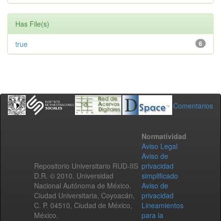
Has File(s)
true
6
Comentarios
Normatividad
Aviso Legal
Aviso de
Repositorio Universitario RUD-IIS
privacidad
D.R. © 2010. Universidad
simplificado
Nacional Autónoma de México.
Aviso de
Ciudad Universitaria, Coyoacán,
privacidad
C. P. 04510, Ciudad de México,
Lineamientos
México.
para la