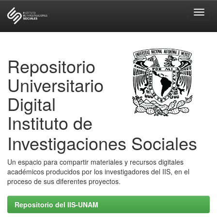
Skip
navigation
Repositorio
Universitario
Digital
Instituto de
Investigaciones Sociales
Un espacio para compartir materiales y recursos digitales
académicos producidos por los investigadores del IIS, en el
proceso de sus diferentes proyectos.
Repositorio del IIS-UNAM