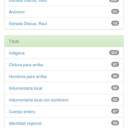
Estrada Discua, Raúl
Anónimo
61
Estrada Discua, Raul
15
Título
Indigena
327
Cintura para arriba
97
Hombros para arriba
85
Indumentaria local
68
Indumentaria local con sombrero
62
Cuerpo entero
61
Identidad regional
30