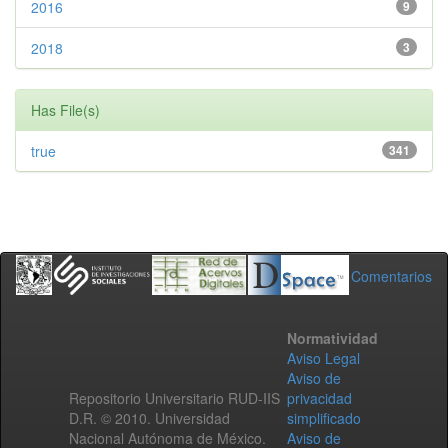
2016
9
2018
3
Has File(s)
true
341
Comentarios
Normatividad
Aviso Legal
Aviso de
Repositorio Universitario RUD-IIS
privacidad
D.R. © 2010. Universidad
simplificado
Nacional Autónoma de México.
Aviso de