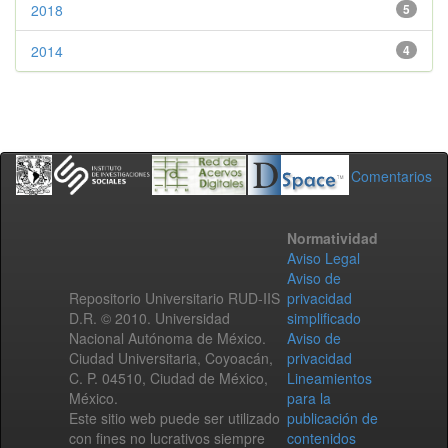
2018
5
2014
4
Comentarios
Normatividad
Aviso Legal
Aviso de
Repositorio Universitario RUD-IIS
privacidad
D.R. © 2010. Universidad
simplificado
Nacional Autónoma de México.
Aviso de
Ciudad Universitaria, Coyoacán,
privacidad
C. P. 04510, Ciudad de México,
Lineamientos
México.
para la
Este sitio web puede ser utilizado
publicación de
con fines no lucrativos siempre
contenidos