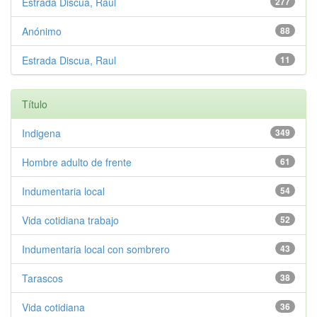
Estrada Discua, Raúl
277
Anónimo
88
Estrada Discua, Raul
11
Título
Indigena
349
Hombre adulto de frente
61
Indumentaria local
54
Vida cotidiana trabajo
52
Indumentaria local con sombrero
43
Tarascos
38
Vida cotidiana
36