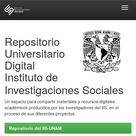
Skip
navigation
Repositorio
Universitario
Digital
Instituto de
Investigaciones Sociales
Un espacio para compartir materiales y recursos digitales
académicos producidos por los investigadores del IIS, en el
proceso de sus diferentes proyectos.
Repositorio del IIS-UNAM