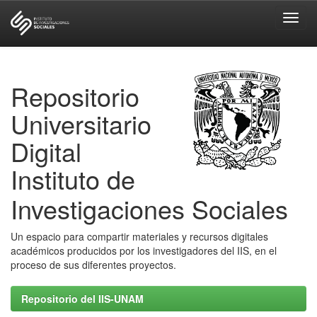
Skip
navigation
Repositorio
Universitario
Digital
Instituto de
Investigaciones Sociales
Un espacio para compartir materiales y recursos digitales
académicos producidos por los investigadores del IIS, en el
proceso de sus diferentes proyectos.
Repositorio del IIS-UNAM