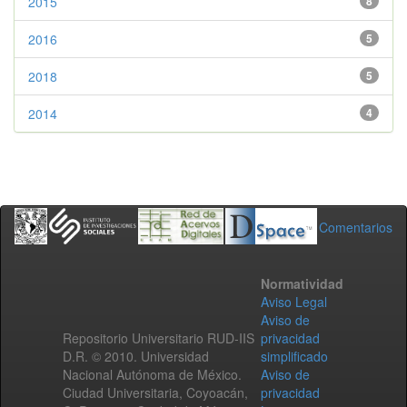
2015
8
2016
5
2018
5
2014
4
Comentarios
Normatividad
Aviso Legal
Aviso de
Repositorio Universitario RUD-IIS
privacidad
D.R. © 2010. Universidad
simplificado
Nacional Autónoma de México.
Aviso de
Ciudad Universitaria, Coyoacán,
privacidad