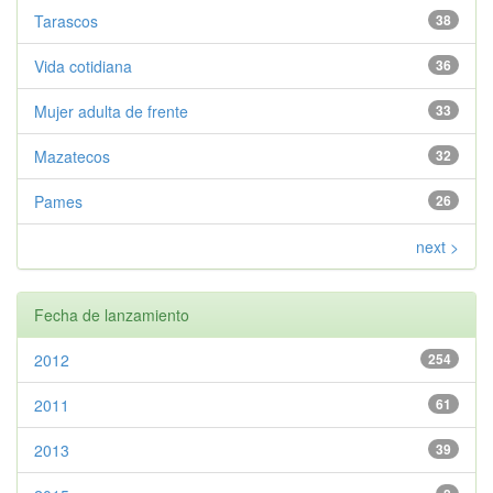
Tarascos
38
Vida cotidiana
36
Mujer adulta de frente
33
Mazatecos
32
Pames
26
next >
Fecha de lanzamiento
2012
254
2011
61
2013
39