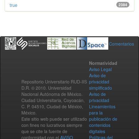
true
2384
Comentarios
Normatividad
Aviso Legal
Aviso de
Repositorio Universitario RUD-IIS
privacidad
D.R. © 2010. Universidad
simplificado
Nacional Autónoma de México.
Aviso de
Ciudad Universitaria, Coyoacán,
privacidad
C. P. 04510, Ciudad de México,
Lineamientos
México.
para la
Este sitio web puede ser utilizado
publicación de
con fines no lucrativos siempre
contenidos
que se cite la fuente de
digitales
conformidad con el
AVISO
Políticas del