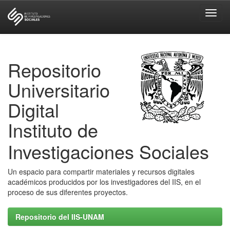
Skip
navigation
Repositorio
Universitario
Digital
Instituto de
Investigaciones Sociales
Un espacio para compartir materiales y recursos digitales
académicos producidos por los investigadores del IIS, en el
proceso de sus diferentes proyectos.
Repositorio del IIS-UNAM