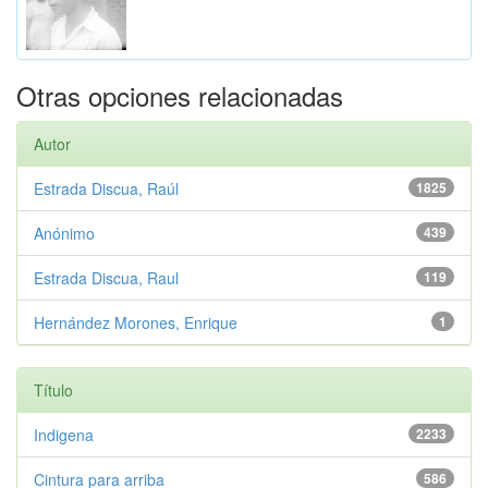
Otras opciones relacionadas
Autor
Estrada Discua, Raúl
1825
Anónimo
439
Estrada Discua, Raul
119
Hernández Morones, Enrique
1
Título
Indigena
2233
Cintura para arriba
586