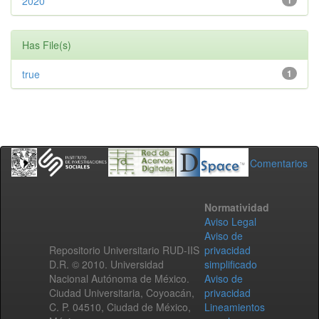
2020
1
Has File(s)
true
1
Comentarios
Normatividad
Aviso Legal
Aviso de
Repositorio Universitario RUD-IIS
privacidad
D.R. © 2010. Universidad
simplificado
Nacional Autónoma de México.
Aviso de
Ciudad Universitaria, Coyoacán,
privacidad
C. P. 04510, Ciudad de México,
Lineamientos