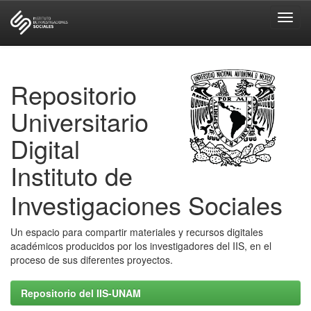
Skip
navigation
Repositorio
Universitario
Digital
Instituto de
Investigaciones Sociales
Un espacio para compartir materiales y recursos digitales
académicos producidos por los investigadores del IIS, en el
proceso de sus diferentes proyectos.
Repositorio del IIS-UNAM