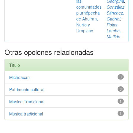
las
Georgina
;
comunidades
González
p'urhépecha
Sánchez,
de Ahuiran,
Gabriel
;
Nurío y
Rojas
Urapicho.
Lombó,
Matilde
Otras opciones relacionadas
Título
Michoacan
3
Patrimonio cultural
3
Musica Tradicional
1
Musica tradicional
1