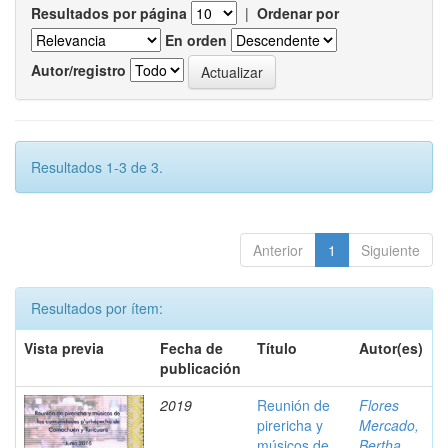
Resultados por página
|
Ordenar por
En orden
Autor/registro
Resultados 1-3 de 3.
Anterior
1
Siguiente
Resultados por ítem:
Vista previa
Fecha de
Título
Autor(es)
publicación
2019
Reunión de
Flores
pirericha y
Mercado,
músicos de
Bertha