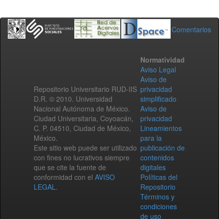
Comentarios
Normatividad
Aviso Legal
Aviso de
Repositorio Universitario RUD-IIS
privacidad
D.R. © 2010. Universidad
simplificado
Nacional Autónoma de México.
Aviso de
Ciudad Universitaria, Coyoacán,
privacidad
C. P. 04510, Ciudad de México,
Lineamientos
México.
para la
Este sitio web puede ser utilizado
publicación de
con fines no lucrativos siempre
contenidos
que se cite la fuente de
digitales
conformidad con el
AVISO
Políticas del
LEGAL
.
Repositorio
Términos y
condiciones
de uso