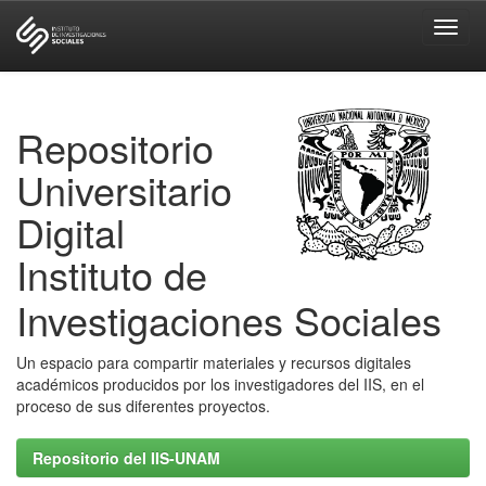
Skip
navigation
Repositorio
Universitario
Digital
Instituto de
Investigaciones Sociales
Un espacio para compartir materiales y recursos digitales
académicos producidos por los investigadores del IIS, en el
proceso de sus diferentes proyectos.
Repositorio del IIS-UNAM