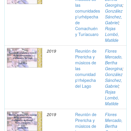
las
Georgina
;
comunidades
González
p'urhépecha
Sánchez,
de
Gabriel
;
Comachuén
Rojas
y Turíacuaro
Lombó,
Matilde
2019
Reunión de
Flores
Pirericha y
Mercado,
músicos de
Bertha
las
Georgina
;
comunidad
González
p'rhépecha
Sánchez,
del Lago
Gabriel
;
Rojas
Lombó,
Matilde
2019
Reunión de
Flores
Pirericha y
Mercado,
músicos de
Bertha