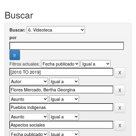
Buscar
Buscar:
por
Filtros actuales: