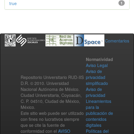
true
1
Comentarios
Normatividad
Aviso Legal
Aviso de
Repositorio Universitario RUD-IIS
privacidad
D.R. © 2010. Universidad
simplificado
Nacional Autónoma de México.
Aviso de
Ciudad Universitaria, Coyoacán,
privacidad
C. P. 04510, Ciudad de México,
Lineamientos
México.
para la
Este sitio web puede ser utilizado
publicación de
con fines no lucrativos siempre
contenidos
que se cite la fuente de
digitales
conformidad con el
AVISO
Políticas del