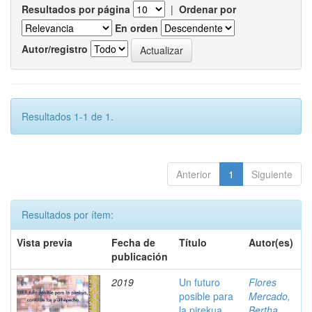
Resultados por página
|
Ordenar por
En orden
Autor/registro
Resultados 1-1 de 1.
Anterior
1
Siguiente
Resultados por ítem:
Vista previa
Fecha de
Título
Autor(es)
publicación
2019
Un futuro
Flores
posible para
Mercado,
la pirekua,
Bertha