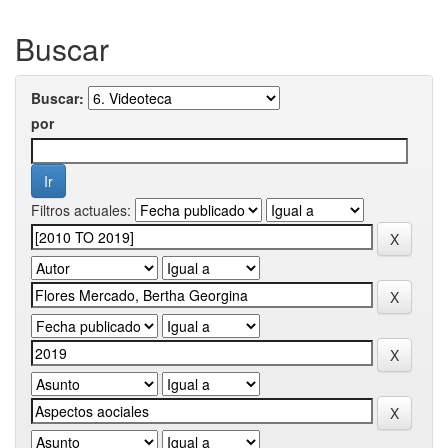
Buscar
Buscar:
por
Filtros actuales: