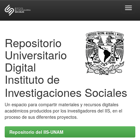
Skip
navigation
Repositorio
Universitario
Digital
Instituto de
Investigaciones Sociales
Un espacio para compartir materiales y recursos digitales
académicos producidos por los investigadores del IIS, en el
proceso de sus diferentes proyectos.
Repositorio del IIS-UNAM