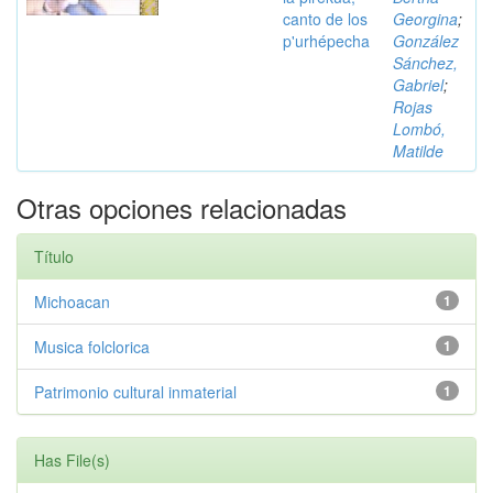
canto de los
Georgina
;
p'urhépecha
González
Sánchez,
Gabriel
;
Rojas
Lombó,
Matilde
Otras opciones relacionadas
Título
Michoacan
1
Musica folclorica
1
Patrimonio cultural inmaterial
1
Has File(s)