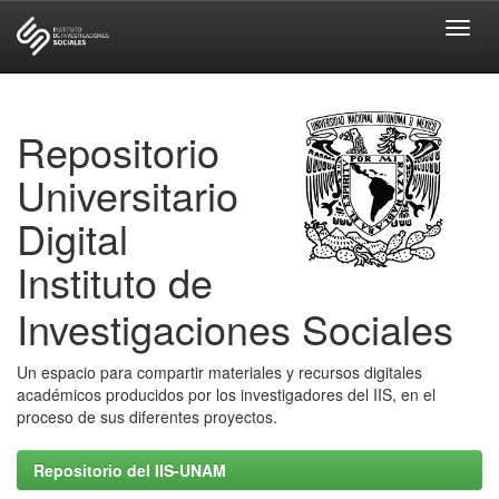
Skip
navigation
Repositorio
Universitario
Digital
Instituto de
Investigaciones Sociales
Un espacio para compartir materiales y recursos digitales
académicos producidos por los investigadores del IIS, en el
proceso de sus diferentes proyectos.
Repositorio del IIS-UNAM