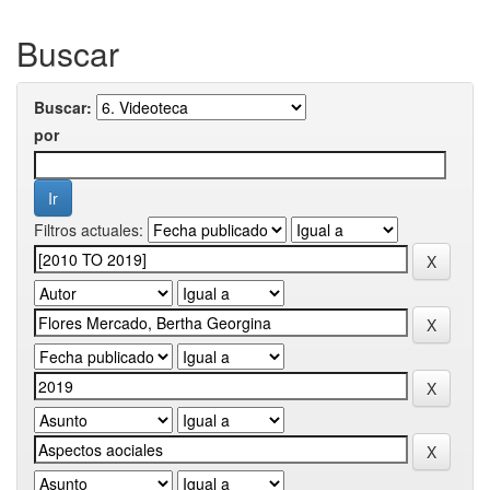
Buscar
Buscar:
por
Filtros actuales: