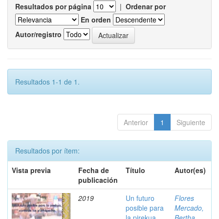
Resultados por página
|
Ordenar por
En orden
Autor/registro
Resultados 1-1 de 1.
Anterior
1
Siguiente
Resultados por ítem:
Vista previa
Fecha de
Título
Autor(es)
publicación
2019
Un futuro
Flores
posible para
Mercado,
la pirekua,
Bertha