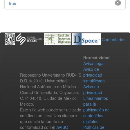
true
1
Comentarios
Normatividad
Aviso Legal
Aviso de
Repositorio Universitario RUD-IIS
privacidad
D.R. © 2010. Universidad
simplificado
Nacional Autónoma de México.
Aviso de
Ciudad Universitaria, Coyoacán,
privacidad
C. P. 04510, Ciudad de México,
Lineamientos
México.
para la
Este sitio web puede ser utilizado
publicación de
con fines no lucrativos siempre
contenidos
que se cite la fuente de
digitales
conformidad con el
AVISO
Políticas del