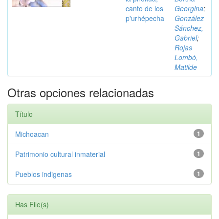
canto de los
Georgina
;
p'urhépecha
González
Sánchez,
Gabriel
;
Rojas
Lombó,
Matilde
Otras opciones relacionadas
Título
Michoacan
1
Patrimonio cultural inmaterial
1
Pueblos indigenas
1
Has File(s)