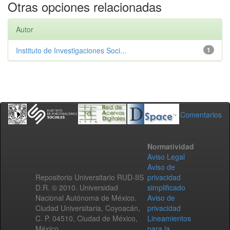
Otras opciones relacionadas
Autor
Instituto de Investigaciones Soci...
1
Comentarios
Normatividad
Aviso Legal
Aviso de
Repositorio Universitario RUD-IIS
privacidad
D.R. © 2010. Universidad
simplificado
Nacional Autónoma de México.
Aviso de
Ciudad Universitaria, Coyoacán,
privacidad
C. P. 04510, Ciudad de México,
Lineamientos
México.
para la