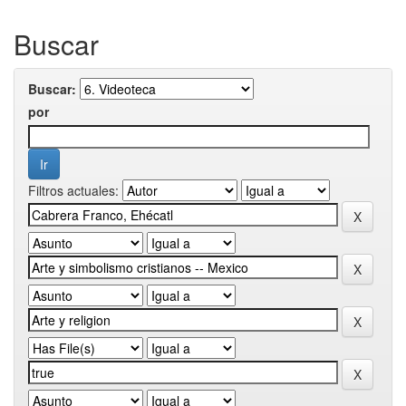
Buscar
Buscar:
por
Filtros actuales: