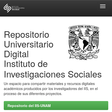
Skip
navigation
Repositorio
Universitario
Digital
Instituto de
Investigaciones Sociales
Un espacio para compartir materiales y recursos digitales
académicos producidos por los investigadores del IIS, en el
proceso de sus diferentes proyectos.
Repositorio del IIS-UNAM