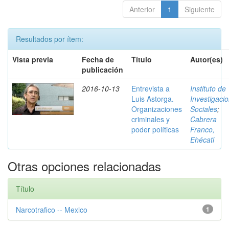
Anterior
1
Siguiente
Resultados por ítem:
Vista previa
Fecha de
Título
Autor(es)
publicación
2016-10-13
Entrevista a
Instituto de
Luis Astorga.
Investigaci
Organizaciones
Sociales
;
criminales y
Cabrera
poder políticas
Franco,
Ehécatl
Otras opciones relacionadas
Título
Narcotrafico -- Mexico
1