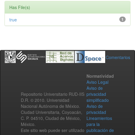
Has File(s)
true
1
Comentarios
Normatividad
Aviso Legal
Aviso de
Repositorio Universitario RUD-IIS
privacidad
D.R. © 2010. Universidad
simplificado
Nacional Autónoma de México.
Aviso de
Ciudad Universitaria, Coyoacán,
privacidad
C. P. 04510, Ciudad de México,
Lineamientos
México.
para la
Este sitio web puede ser utilizado
publicación de