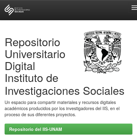
Skip
navigation
Repositorio
Universitario
Digital
Instituto de
Investigaciones Sociales
Un espacio para compartir materiales y recursos digitales
académicos producidos por los investigadores del IIS, en el
proceso de sus diferentes proyectos.
Repositorio del IIS-UNAM