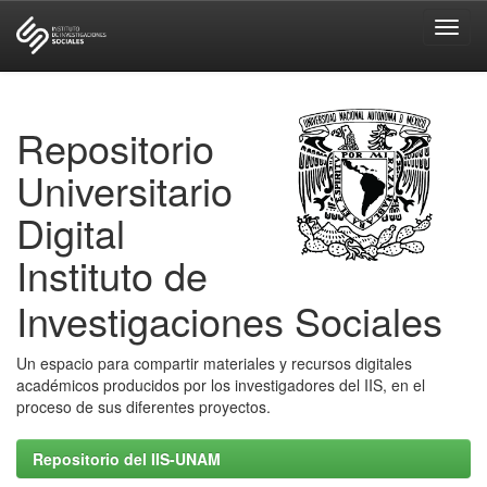
Skip
navigation
Repositorio
Universitario
Digital
Instituto de
Investigaciones Sociales
Un espacio para compartir materiales y recursos digitales
académicos producidos por los investigadores del IIS, en el
proceso de sus diferentes proyectos.
Repositorio del IIS-UNAM