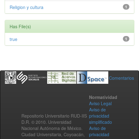
Religion y cultura
1
Has File(s)
true
1
Comentarios
Normatividad
Aviso Legal
Aviso de
Repositorio Universitario RUD-IIS
privacidad
D.R. © 2010. Universidad
simplificado
Nacional Autónoma de México.
Aviso de
Ciudad Universitaria, Coyoacán,
privacidad