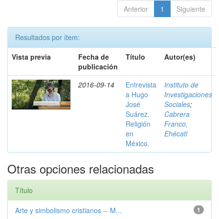
Anterior
1
Siguiente
Resultados por ítem:
Vista previa
Fecha de
Título
Autor(es)
publicación
2016-09-14
Entrevista
Instituto de
a Hugo
Investigaciones
José
Sociales
;
Suárez.
Cabrera
Religión
Franco,
en
Ehécatl
México.
Otras opciones relacionadas
Título
Arte y simbolismo cristianos -- M...
1