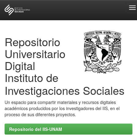
Skip
navigation
Repositorio
Universitario
Digital
Instituto de
Investigaciones Sociales
Un espacio para compartir materiales y recursos digitales
académicos producidos por los investigadores del IIS, en el
proceso de sus diferentes proyectos.
Repositorio del IIS-UNAM