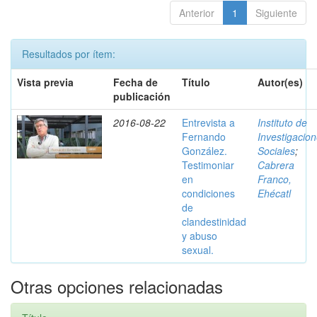
Anterior
1
Siguiente
Resultados por ítem:
Vista previa
Fecha de
Título
Autor(es)
publicación
2016-08-22
Entrevista a
Instituto de
Fernando
Investigacio
González.
Sociales
;
Testimoniar
Cabrera
en
Franco,
condiciones
Ehécatl
de
clandestinidad
y abuso
sexual.
Otras opciones relacionadas