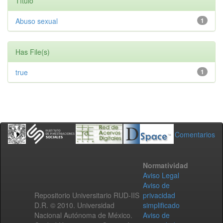
Título
Abuso sexual
1
Has File(s)
true
1
Comentarios
Normatividad
Aviso Legal
Aviso de
Repositorio Universitario RUD-IIS
privacidad
D.R. © 2010. Universidad
simplificado
Nacional Autónoma de México.
Aviso de