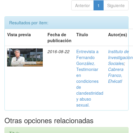
Anterior
1
Siguiente
Resultados por ítem:
Vista previa
Fecha de
Título
Autor(es)
publicación
2016-08-22
Entrevista a
Instituto de
Fernando
Investigacio
González.
Sociales
;
Testimoniar
Cabrera
en
Franco,
condiciones
Ehécatl
de
clandestinidad
y abuso
sexual.
Otras opciones relacionadas