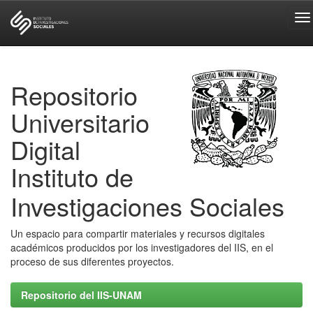
Skip
navigation
Repositorio
Universitario
Digital
Instituto de
Investigaciones Sociales
Un espacio para compartir materiales y recursos digitales
académicos producidos por los investigadores del IIS, en el
proceso de sus diferentes proyectos.
Repositorio del IIS-UNAM