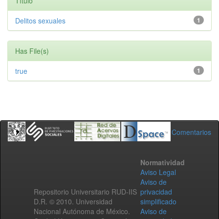
Título
Delitos sexuales
1
Has File(s)
true
1
Comentarios
Normatividad
Aviso Legal
Aviso de
Repositorio Universitario RUD-IIS
privacidad
D.R. © 2010. Universidad
simplificado
Nacional Autónoma de México.
Aviso de