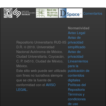
Comentarios
Normatividad
Aviso Legal
Aviso de
Repositorio Universitario RUD-IIS
privacidad
D.R. © 2010. Universidad
simplificado
Nacional Autónoma de México.
Aviso de
Ciudad Universitaria, Coyoacán,
privacidad
C. P. 04510, Ciudad de México,
Lineamientos
México.
para la
Este sitio web puede ser utilizado
publicación de
con fines no lucrativos siempre
contenidos
que se cite la fuente de
digitales
conformidad con el
AVISO
Políticas del
LEGAL
.
Repositorio
Términos y
condiciones
de uso