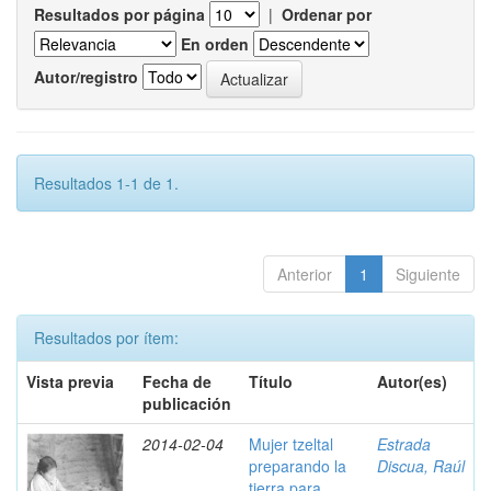
Resultados por página
|
Ordenar por
En orden
Autor/registro
Resultados 1-1 de 1.
Anterior
1
Siguiente
Resultados por ítem:
Vista previa
Fecha de
Título
Autor(es)
publicación
2014-02-04
Mujer tzeltal
Estrada
preparando la
Discua, Raúl
tierra para