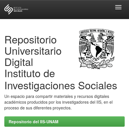
Skip
navigation
Repositorio
Universitario
Digital
Instituto de
Investigaciones Sociales
Un espacio para compartir materiales y recursos digitales
académicos producidos por los investigadores del IIS, en el
proceso de sus diferentes proyectos.
Repositorio del IIS-UNAM