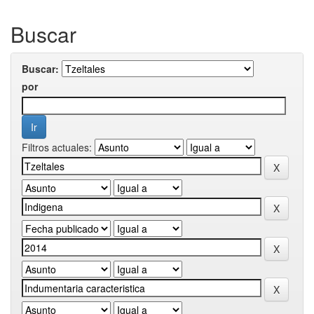
Buscar
Buscar:
por
Filtros actuales: