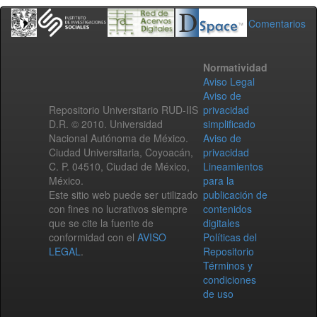
Comentarios
Normatividad
Aviso Legal
Aviso de
Repositorio Universitario RUD-IIS
privacidad
D.R. © 2010. Universidad
simplificado
Nacional Autónoma de México.
Aviso de
Ciudad Universitaria, Coyoacán,
privacidad
C. P. 04510, Ciudad de México,
Lineamientos
México.
para la
Este sitio web puede ser utilizado
publicación de
con fines no lucrativos siempre
contenidos
que se cite la fuente de
digitales
conformidad con el
AVISO
Políticas del
LEGAL
.
Repositorio
Términos y
condiciones
de uso