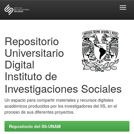
Skip
navigation
Repositorio
Universitario
Digital
Instituto de
Investigaciones Sociales
Un espacio para compartir materiales y recursos digitales
académicos producidos por los investigadores del IIS, en el
proceso de sus diferentes proyectos.
Repositorio del IIS-UNAM