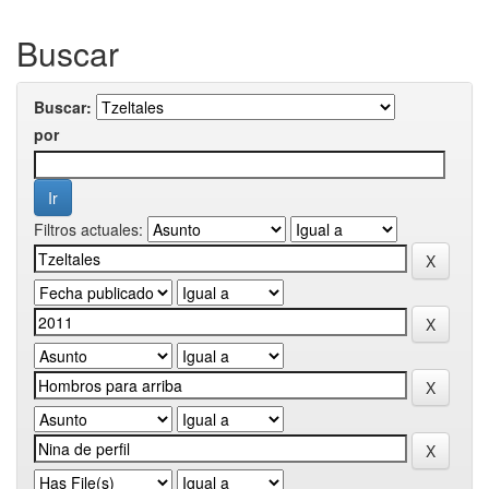
Buscar
Buscar:
por
Filtros actuales: