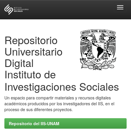
Skip
navigation
Repositorio
Universitario
Digital
Instituto de
Investigaciones Sociales
Un espacio para compartir materiales y recursos digitales
académicos producidos por los investigadores del IIS, en el
proceso de sus diferentes proyectos.
Repositorio del IIS-UNAM