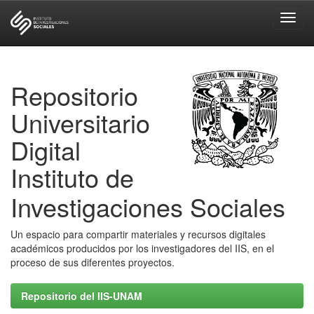
Skip
navigation
Repositorio
Universitario
Digital
Instituto de
Investigaciones Sociales
Un espacio para compartir materiales y recursos digitales
académicos producidos por los investigadores del IIS, en el
proceso de sus diferentes proyectos.
Repositorio del IIS-UNAM