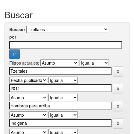
Buscar
Buscar:
por
Filtros actuales: