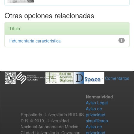
Otras opciones relacionadas
Título
Indumentaria caracteristica
1
Comentarios
Normatividad
Aviso Legal
Aviso de
Repositorio Universitario RUD-IIS
privacidad
D.R. © 2010. Universidad
simplificado
Nacional Autónoma de México.
Aviso de
Ciudad Universitaria, Coyoacán,
privacidad