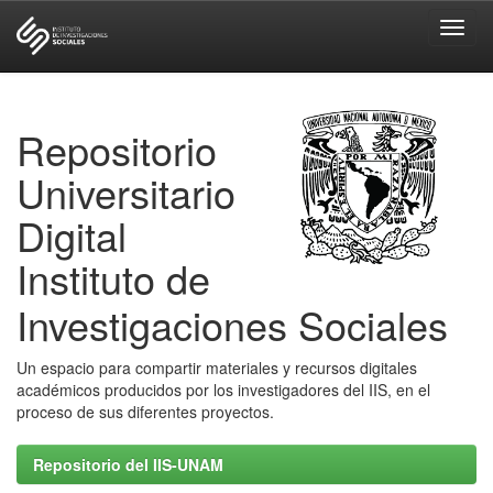
Skip
navigation
Repositorio
Universitario
Digital
Instituto de
Investigaciones Sociales
Un espacio para compartir materiales y recursos digitales
académicos producidos por los investigadores del IIS, en el
proceso de sus diferentes proyectos.
Repositorio del IIS-UNAM