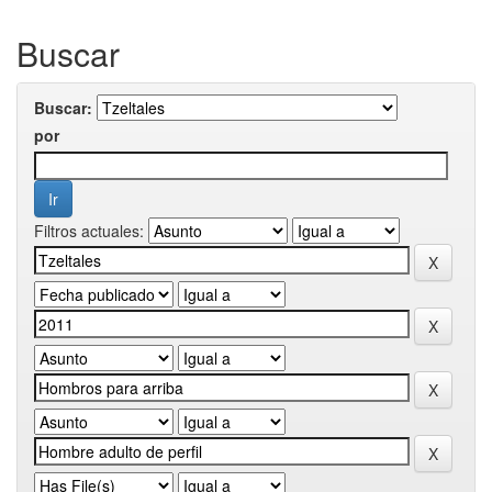
Buscar
Buscar:
por
Filtros actuales: