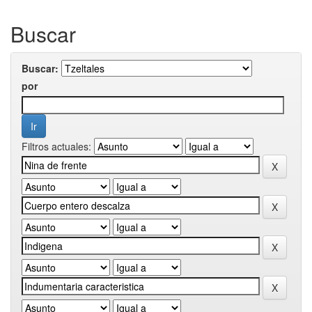
Buscar
Buscar:
por
Filtros actuales: