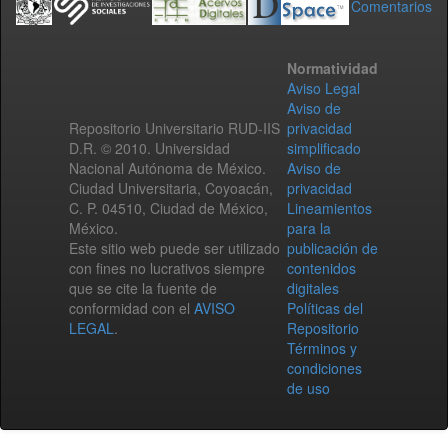
Comentarios
Normatividad
Aviso Legal
Aviso de
Repositorio Universitario RUD-IIS
privacidad
D.R. © 2010. Universidad
simplificado
Nacional Autónoma de México.
Aviso de
Ciudad Universitaria, Coyoacán,
privacidad
C. P. 04510, Ciudad de México,
Lineamientos
México.
para la
Este sitio web puede ser utilizado
publicación de
con fines no lucrativos siempre
contenidos
que se cite la fuente de
digitales
conformidad con el
AVISO
Políticas del
LEGAL
.
Repositorio
Términos y
condiciones
de uso