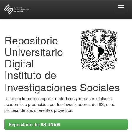
Skip
navigation
Repositorio
Universitario
Digital
Instituto de
Investigaciones Sociales
Un espacio para compartir materiales y recursos digitales
académicos producidos por los investigadores del IIS, en el
proceso de sus diferentes proyectos.
Repositorio del IIS-UNAM