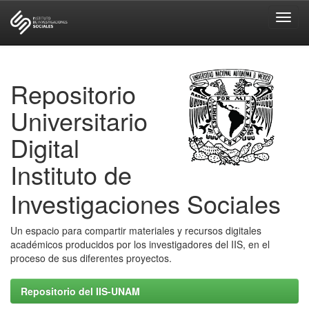
Skip
navigation
Repositorio
Universitario
Digital
Instituto de
Investigaciones Sociales
Un espacio para compartir materiales y recursos digitales
académicos producidos por los investigadores del IIS, en el
proceso de sus diferentes proyectos.
Repositorio del IIS-UNAM