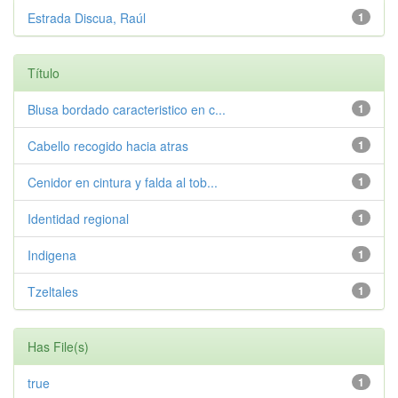
Estrada Discua, Raúl
1
Título
Blusa bordado caracteristico en c...
1
Cabello recogido hacia atras
1
Cenidor en cintura y falda al tob...
1
Identidad regional
1
Indigena
1
Tzeltales
1
Has File(s)
true
1