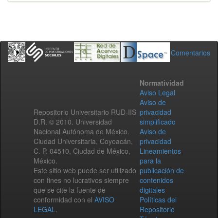
Comentarios
Normatividad
Aviso Legal
Aviso de
Repositorio Universitario RUD-IIS
privacidad
D.R. © 2010. Universidad
simplificado
Nacional Autónoma de México.
Aviso de
Ciudad Universitaria, Coyoacán,
privacidad
C. P. 04510, Ciudad de México,
Lineamientos
México.
para la
Este sitio web puede ser utilizado
publicación de
con fines no lucrativos siempre
contenidos
que se cite la fuente de
digitales
conformidad con el
AVISO
Políticas del
LEGAL
.
Repositorio