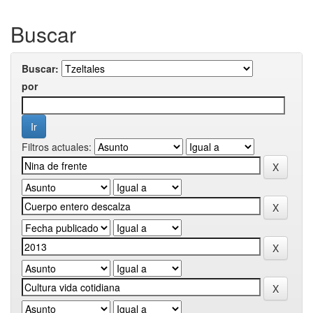
Buscar
Buscar:
por
Filtros actuales: