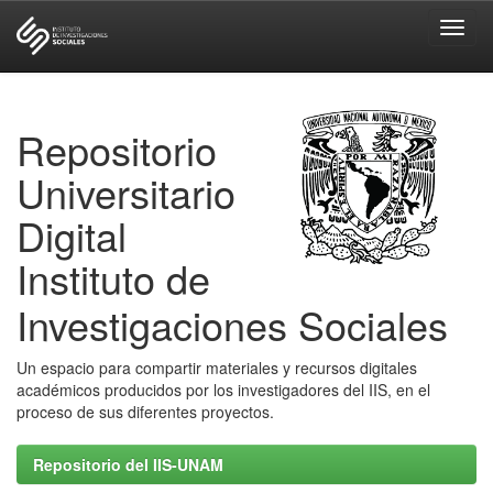
Skip
navigation
Repositorio
Universitario
Digital
Instituto de
Investigaciones Sociales
Un espacio para compartir materiales y recursos digitales
académicos producidos por los investigadores del IIS, en el
proceso de sus diferentes proyectos.
Repositorio del IIS-UNAM