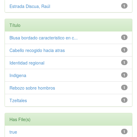
Estrada Discua, Raúl
1
Título
Blusa bordado caracteristico en c...
1
Cabello recogido hacia atras
1
Identidad regional
1
Indigena
1
Rebozo sobre hombros
1
Tzeltales
1
Has File(s)
true
1