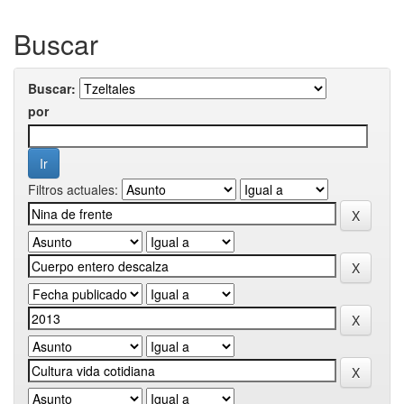
Buscar
Buscar:
por
Filtros actuales: