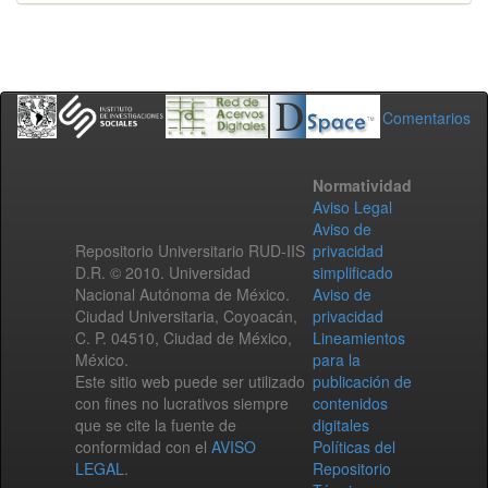
Comentarios
Normatividad
Aviso Legal
Aviso de
Repositorio Universitario RUD-IIS
privacidad
D.R. © 2010. Universidad
simplificado
Nacional Autónoma de México.
Aviso de
Ciudad Universitaria, Coyoacán,
privacidad
C. P. 04510, Ciudad de México,
Lineamientos
México.
para la
Este sitio web puede ser utilizado
publicación de
con fines no lucrativos siempre
contenidos
que se cite la fuente de
digitales
conformidad con el
AVISO
Políticas del
LEGAL
.
Repositorio