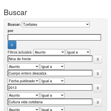
Buscar
Buscar:
por
Filtros actuales: