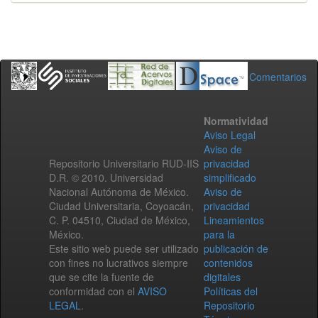
Comentarios
Normatividad
Aviso Legal
Aviso de
Repositorio Universitario RUD-IIS
privacidad
D.R. © 2010. Universidad
simplificado
Nacional Autónoma de México.
Aviso de
Ciudad Universitaria, Coyoacán,
privacidad
C. P. 04510, Ciudad de México,
Lineamientos
México.
para la
Este sitio web puede ser utilizado
publicación de
con fines no lucrativos siempre
contenidos
que se cite la fuente de
digitales
conformidad con el
AVISO
Políticas del
LEGAL
.
Repositorio