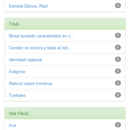
Estrada Discua, Raúl
1
Título
Blusa bordado caracteristico en c...
1
Cenidor en cintura y falda al tob...
1
Identidad regional
1
Indigena
1
Rebozo sobre hombros
1
Tzeltales
1
Has File(s)
true
1