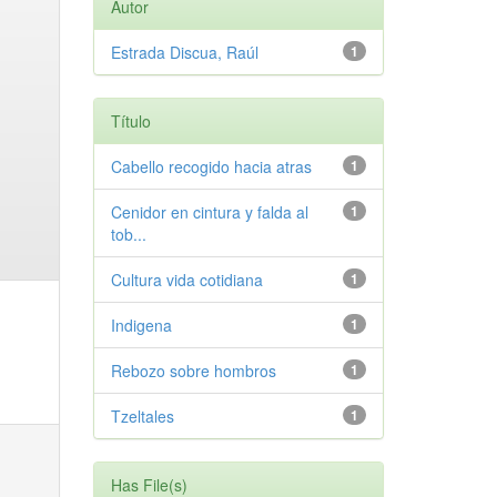
Autor
Estrada Discua, Raúl
1
Título
Cabello recogido hacia atras
1
Cenidor en cintura y falda al
1
tob...
Cultura vida cotidiana
1
Indigena
1
Rebozo sobre hombros
1
Tzeltales
1
Has File(s)