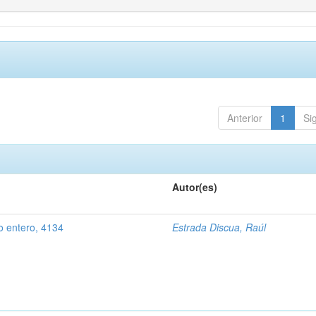
Anterior
1
Si
Autor(es)
po entero, 4134
Estrada Discua, Raúl