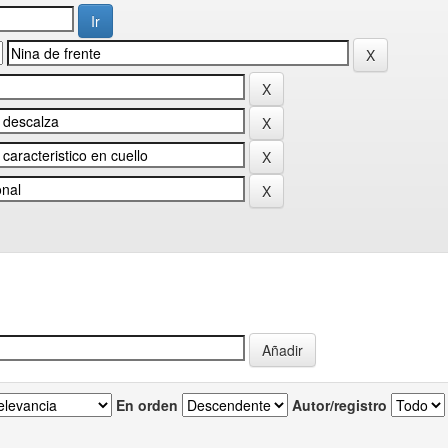
En orden
Autor/registro