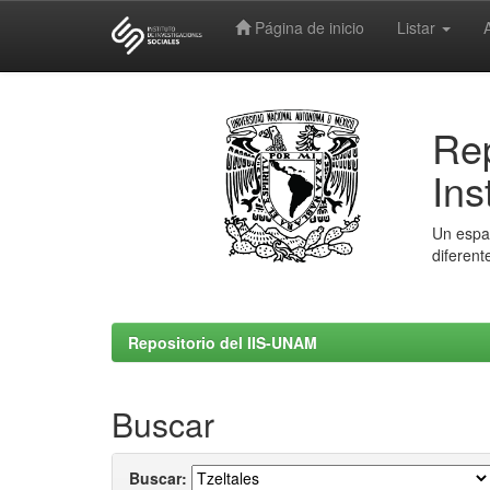
Página de inicio
Listar
Skip
navigation
Rep
Ins
Un espac
diferent
Repositorio del IIS-UNAM
Buscar
Buscar: