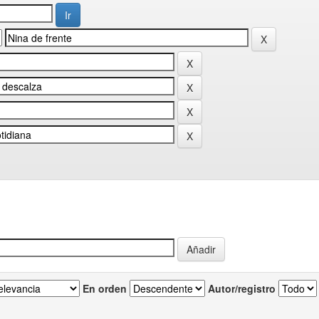
En orden
Autor/registro