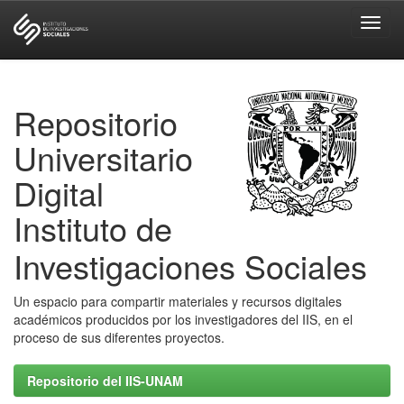
Skip
navigation
Repositorio
Universitario
Digital
Instituto de
Investigaciones Sociales
Un espacio para compartir materiales y recursos digitales
académicos producidos por los investigadores del IIS, en el
proceso de sus diferentes proyectos.
Repositorio del IIS-UNAM