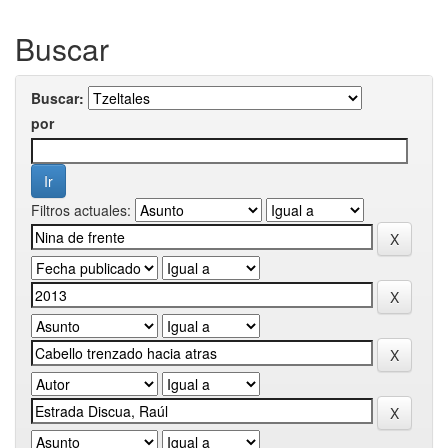
Buscar
Buscar:
por
Filtros actuales: