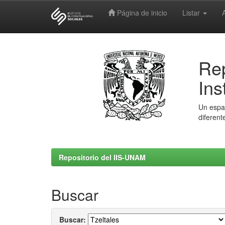
Página de inicio
Listar
Skip
navigation
Rep
Ins
Un espac
diferent
Repositorio del IIS-UNAM
Buscar
Buscar: