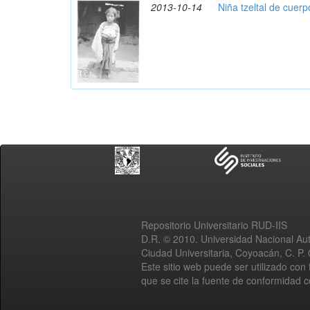
2013-10-14
Niña tzeltal de cuer
Repositorio Universitario RUD-IIS
D.R. © 2010. Universidad Nacional A
Ciudad Universitaria, Coyoacán, C. P.
Este sitio web puede ser utilizado con 
que se cite la fuente de conformidad 