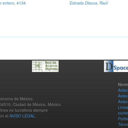
po entero, 4134
Estrada Discua, Raúl
Norm
Aviso
Aviso
utónoma de México.
Aviso
 04510, Ciudad de México, México.
Linea
fines no lucrativos siempre
conte
con el
AVISO LEGAL
.
Polít
Térmi