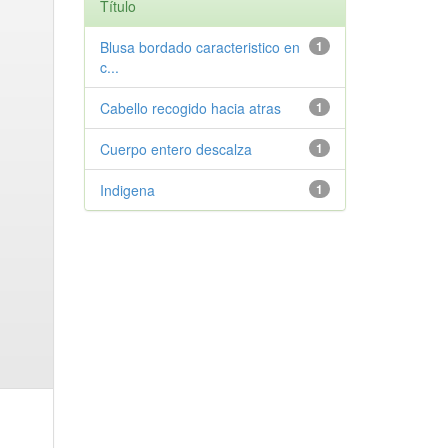
Título
Blusa bordado caracteristico en
1
c...
Cabello recogido hacia atras
1
Cuerpo entero descalza
1
Indigena
1