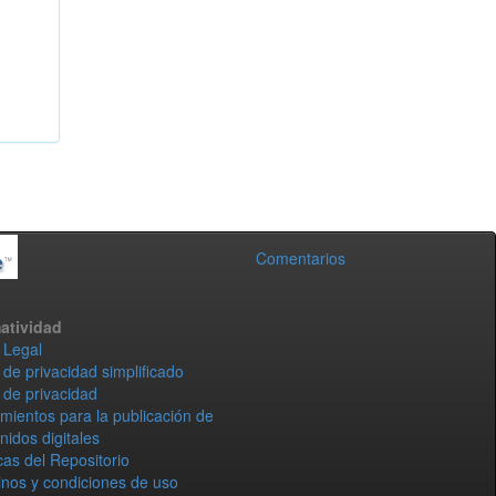
Comentarios
atividad
 Legal
 de privacidad simplificado
 de privacidad
mientos para la publicación de
nidos digitales
icas del Repositorio
nos y condiciones de uso