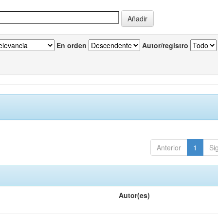
En orden
Autor/registro
Anterior
1
Si
Autor(es)