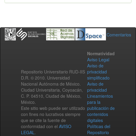
Comentarios
Normatividad
Aviso Legal
Aviso de
Repositorio Universitario RUD-IIS
privacidad
D.R. © 2010. Universidad
simplificado
Nacional Autónoma de México.
Aviso de
Ciudad Universitaria, Coyoacán,
privacidad
C. P. 04510, Ciudad de México,
Lineamientos
México.
para la
Este sitio web puede ser utilizado
publicación de
con fines no lucrativos siempre
contenidos
que se cite la fuente de
digitales
conformidad con el
AVISO
Políticas del
LEGAL
.
Repositorio