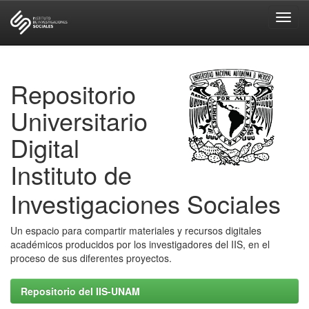
Skip
navigation
Repositorio
Universitario
Digital
Instituto de
Investigaciones Sociales
Un espacio para compartir materiales y recursos digitales
académicos producidos por los investigadores del IIS, en el
proceso de sus diferentes proyectos.
Repositorio del IIS-UNAM