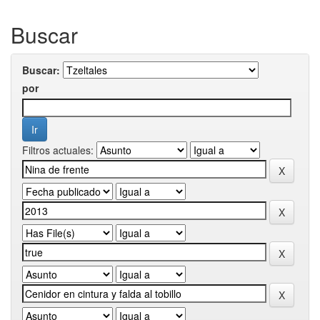
Buscar
Buscar:
por
Filtros actuales: