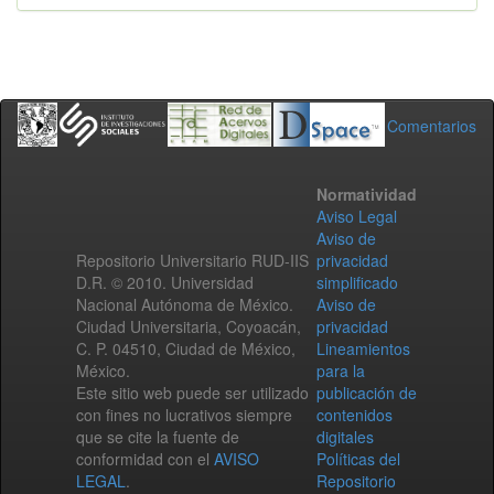
Comentarios
Normatividad
Aviso Legal
Aviso de
Repositorio Universitario RUD-IIS
privacidad
D.R. © 2010. Universidad
simplificado
Nacional Autónoma de México.
Aviso de
Ciudad Universitaria, Coyoacán,
privacidad
C. P. 04510, Ciudad de México,
Lineamientos
México.
para la
Este sitio web puede ser utilizado
publicación de
con fines no lucrativos siempre
contenidos
que se cite la fuente de
digitales
conformidad con el
AVISO
Políticas del
LEGAL
.
Repositorio