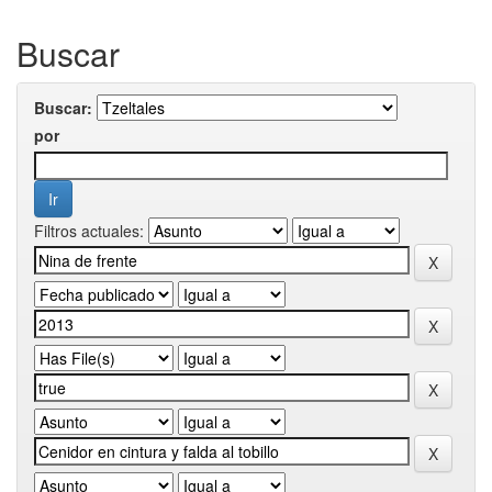
Buscar
Buscar:
por
Filtros actuales: