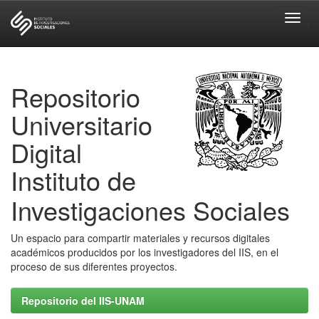
Skip
navigation
Repositorio
Universitario
Digital
Instituto de
Investigaciones Sociales
Un espacio para compartir materiales y recursos digitales
académicos producidos por los investigadores del IIS, en el
proceso de sus diferentes proyectos.
Repositorio del IIS-UNAM