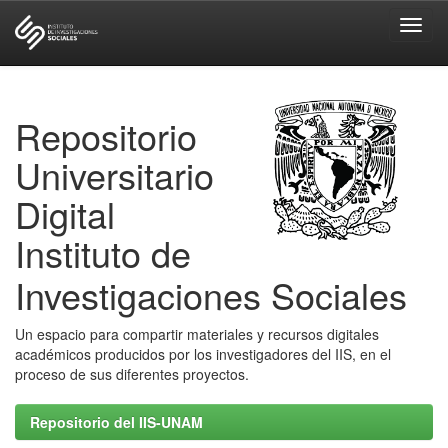
Skip
navigation
Repositorio
Universitario
Digital
Instituto de
Investigaciones Sociales
Un espacio para compartir materiales y recursos digitales
académicos producidos por los investigadores del IIS, en el
proceso de sus diferentes proyectos.
Repositorio del IIS-UNAM