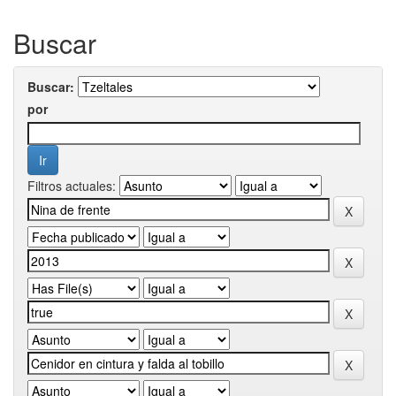
Buscar
Buscar:
por
Filtros actuales: