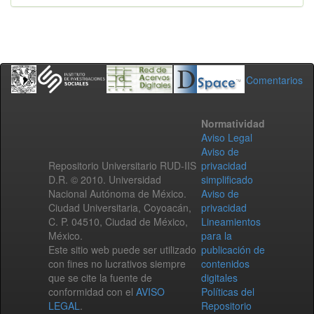
Comentarios
Normatividad
Aviso Legal
Aviso de
Repositorio Universitario RUD-IIS
privacidad
D.R. © 2010. Universidad
simplificado
Nacional Autónoma de México.
Aviso de
Ciudad Universitaria, Coyoacán,
privacidad
C. P. 04510, Ciudad de México,
Lineamientos
México.
para la
Este sitio web puede ser utilizado
publicación de
con fines no lucrativos siempre
contenidos
que se cite la fuente de
digitales
conformidad con el
AVISO
Políticas del
LEGAL
.
Repositorio