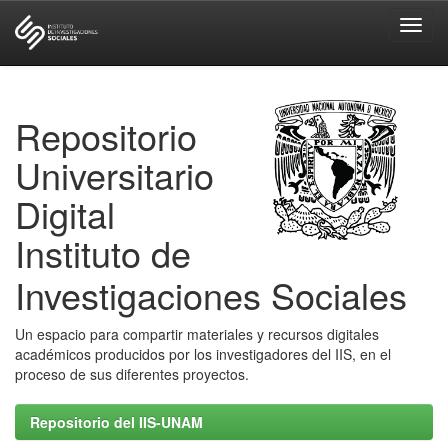
Skip
navigation
Repositorio
Universitario
Digital
Instituto de
Investigaciones Sociales
Un espacio para compartir materiales y recursos digitales
académicos producidos por los investigadores del IIS, en el
proceso de sus diferentes proyectos.
Repositorio del IIS-UNAM