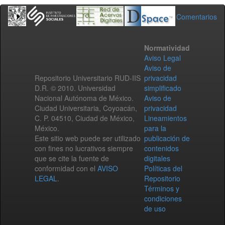
Comentarios
Normatividad
Aviso Legal
Aviso de
Repositorio Universitario RUD-IIS
privacidad
D.R. © 2010. Universidad
simplificado
Nacional Autónoma de México.
Aviso de
Ciudad Universitaria, Coyoacán,
privacidad
C. P. 04510, Ciudad de México,
Lineamientos
México.
para la
Este sitio web puede ser utilizado
publicación de
con fines no lucrativos siempre
contenidos
que se cite la fuente de
digitales
conformidad con el
AVISO
Políticas del
LEGAL
.
Repositorio
Términos y
condiciones
de uso