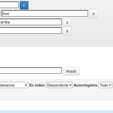
En orden
Autor/registro