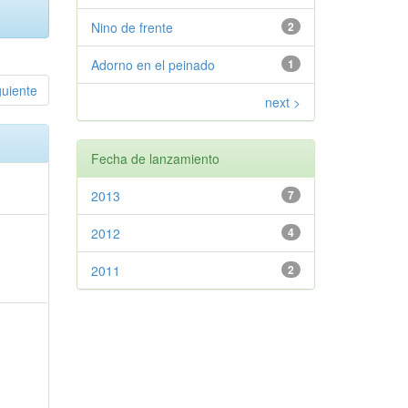
Nino de frente
2
Adorno en el peinado
1
guiente
next >
Fecha de lanzamiento
2013
7
2012
4
2011
2