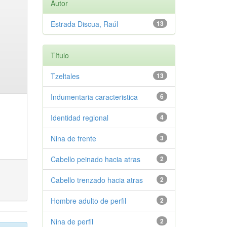
Autor
Estrada Discua, Raúl
13
Título
Tzeltales
13
Indumentaria caracteristica
6
Identidad regional
4
Nina de frente
3
Cabello peinado hacia atras
2
Cabello trenzado hacia atras
2
Hombre adulto de perfil
2
Nina de perfil
2