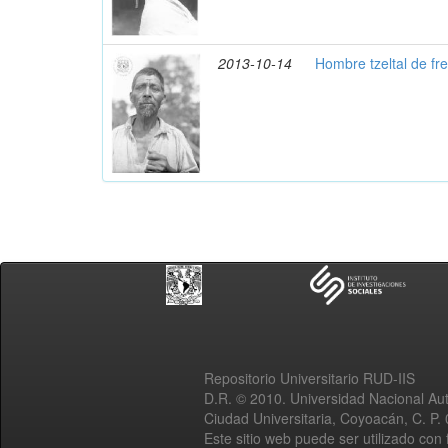
2013-10-14
Hombre tzeltal de fr
Repositorio Universitario RUD-IIS
D.R. © 2010. Universidad Nacional A
Ciudad Universitaria, Coyoacán, C. P.
Este sitio web puede ser utilizado con 