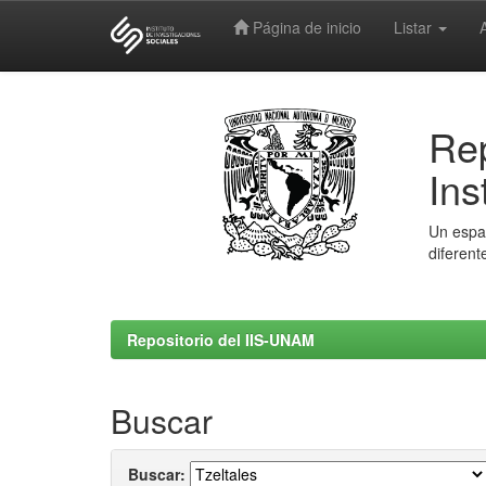
Página de inicio
Listar
Skip
navigation
Rep
Ins
Un espac
diferent
Repositorio del IIS-UNAM
Buscar
Buscar: