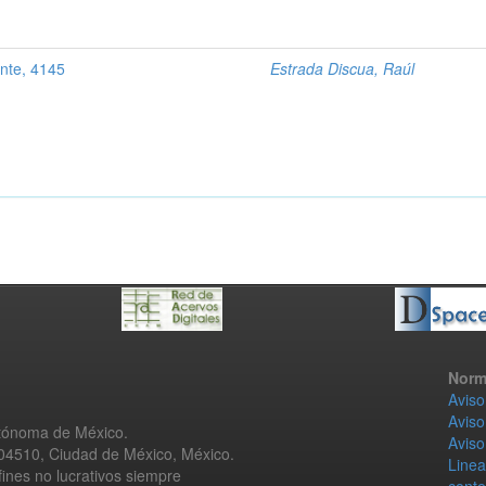
ente, 4145
Estrada Discua, Raúl
Norm
Aviso
Aviso
utónoma de México.
Aviso
 04510, Ciudad de México, México.
Linea
fines no lucrativos siempre