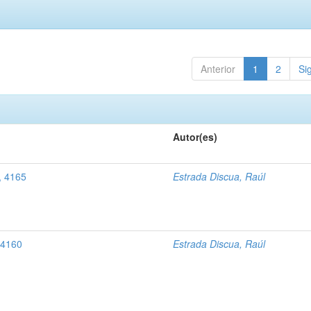
Anterior
1
2
Si
Autor(es)
e, 4165
Estrada Discua, Raúl
, 4160
Estrada Discua, Raúl