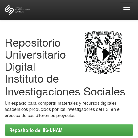
Skip
navigation
Repositorio
Universitario
Digital
Instituto de
Investigaciones Sociales
Un espacio para compartir materiales y recursos digitales
académicos producidos por los investigadores del IIS, en el
proceso de sus diferentes proyectos.
Repositorio del IIS-UNAM