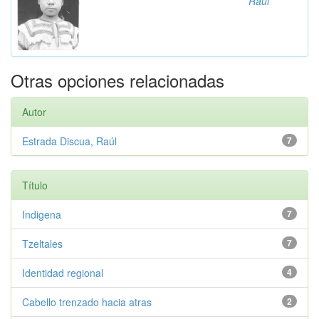
Raúl
Otras opciones relacionadas
Autor
Estrada Discua, Raúl
7
Título
Indigena
7
Tzeltales
7
Identidad regional
4
Cabello trenzado hacia atras
2