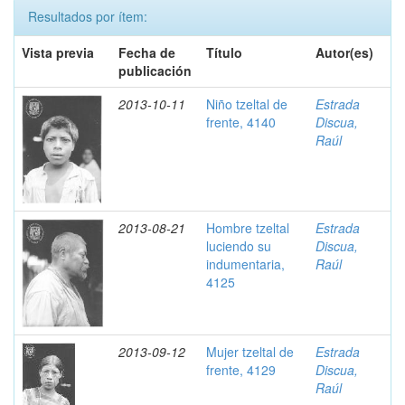
Resultados por ítem:
Vista previa
Fecha de
Título
Autor(es)
publicación
2013-10-11
Niño tzeltal de
Estrada
frente, 4140
Discua,
Raúl
2013-08-21
Hombre tzeltal
Estrada
luciendo su
Discua,
indumentaria,
Raúl
4125
2013-09-12
Mujer tzeltal de
Estrada
frente, 4129
Discua,
Raúl