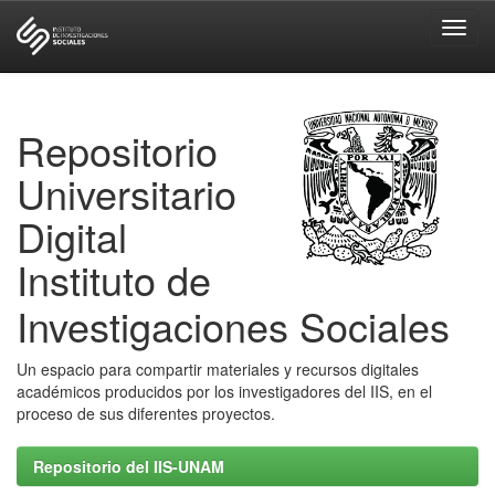
Skip
navigation
Repositorio
Universitario
Digital
Instituto de
Investigaciones Sociales
Un espacio para compartir materiales y recursos digitales
académicos producidos por los investigadores del IIS, en el
proceso de sus diferentes proyectos.
Repositorio del IIS-UNAM