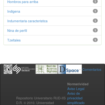
Hombros para arriba
1
Indigena
1
Indumentaria caracteristica
1
Nina de perfil
1
Tzeltales
1
Comentarios
Normatividad
Aviso Legal
Aviso de
Repositorio Universitario RUD-IIS
privacidad
D.R. © 2010. Universidad
simplificado