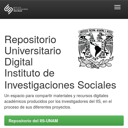
Skip
navigation
Repositorio
Universitario
Digital
Instituto de
Investigaciones Sociales
Un espacio para compartir materiales y recursos digitales
académicos producidos por los investigadores del IIS, en el
proceso de sus diferentes proyectos.
Repositorio del IIS-UNAM