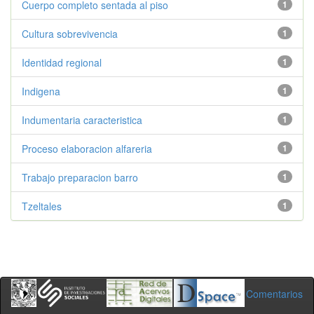
Cuerpo completo sentada al piso
1
Cultura sobrevivencia
1
Identidad regional
1
Indigena
1
Indumentaria caracteristica
1
Proceso elaboracion alfareria
1
Trabajo preparacion barro
1
Tzeltales
1
Comentarios