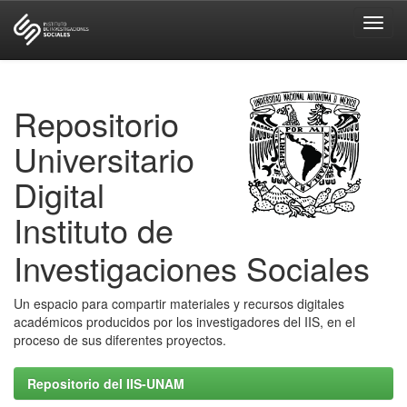
Skip
navigation
Repositorio
Universitario
Digital
Instituto de
Investigaciones Sociales
Un espacio para compartir materiales y recursos digitales
académicos producidos por los investigadores del IIS, en el
proceso de sus diferentes proyectos.
Repositorio del IIS-UNAM