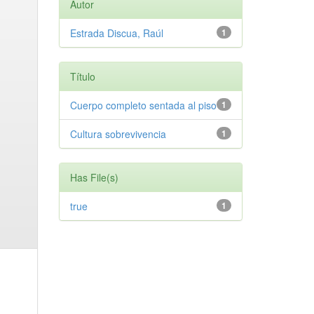
Autor
Estrada Discua, Raúl
1
Título
Cuerpo completo sentada al piso
1
Cultura sobrevivencia
1
Has File(s)
true
1