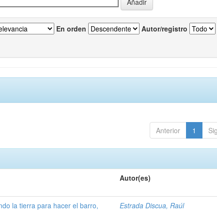
En orden
Autor/registro
Anterior
1
Si
Autor(es)
ndo la tierra para hacer el barro,
Estrada Discua, Raúl