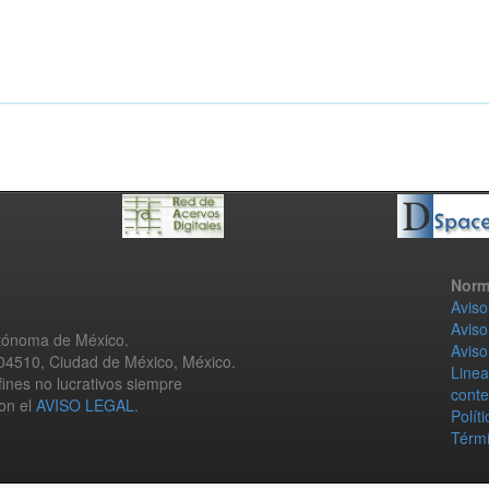
Norm
Aviso
Aviso
utónoma de México.
Aviso
 04510, Ciudad de México, México.
Linea
fines no lucrativos siempre
conte
con el
AVISO LEGAL
.
Polít
Térmi