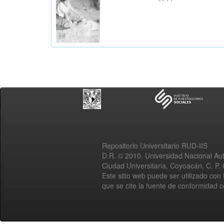
Repositorio Universitario RUD-IIS
D.R. © 2010. Universidad Nacional A
Ciudad Universitaria, Coyoacán, C. P.
Este sitio web puede ser utilizado con 
que se cite la fuente de conformidad 