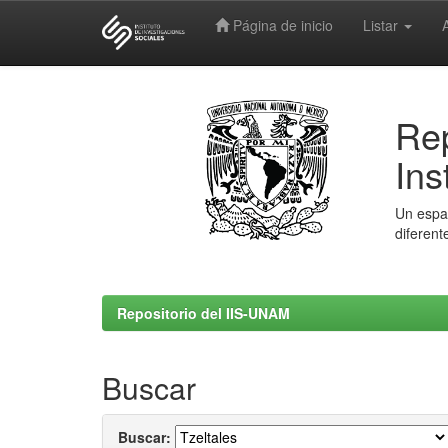
Página de inicio
Listar
Skip
navigation
Rep
Ins
Un espac
diferent
Repositorio del IIS-UNAM
Buscar
Buscar: