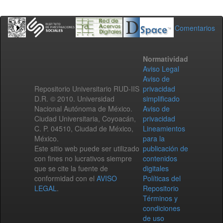
Comentarios
Normatividad
Aviso Legal
Aviso de
Repositorio Universitario RUD-IIS
privacidad
D.R. © 2010. Universidad
simplificado
Nacional Autónoma de México.
Aviso de
Ciudad Universitaria, Coyoacán,
privacidad
C. P. 04510, Ciudad de México,
Lineamientos
México.
para la
Este sitio web puede ser utilizado
publicación de
con fines no lucrativos siempre
contenidos
que se cite la fuente de
digitales
conformidad con el
AVISO
Políticas del
LEGAL
.
Repositorio
Términos y
condiciones
de uso