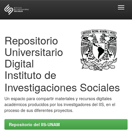
Skip
navigation
Repositorio
Universitario
Digital
Instituto de
Investigaciones Sociales
Un espacio para compartir materiales y recursos digitales
académicos producidos por los investigadores del IIS, en el
proceso de sus diferentes proyectos.
Repositorio del IIS-UNAM