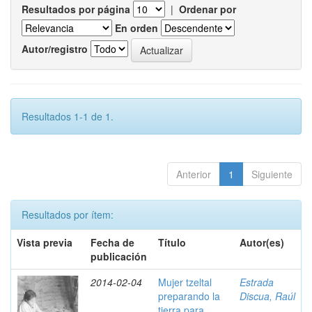
Resultados por página
|
Ordenar por
En orden
Autor/registro
Resultados 1-1 de 1.
Anterior
1
Siguiente
Resultados por ítem:
Vista previa
Fecha de
Título
Autor(es)
publicación
2014-02-04
Mujer tzeltal
Estrada
preparando la
Discua, Raúl
tierra para