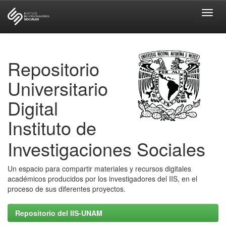
Skip
navigation
Repositorio
Universitario
Digital
Instituto de
Investigaciones Sociales
Un espacio para compartir materiales y recursos digitales
académicos producidos por los investigadores del IIS, en el
proceso de sus diferentes proyectos.
Repositorio del IIS-UNAM