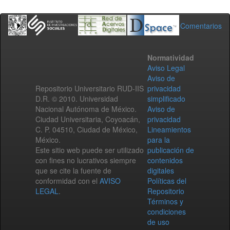
Comentarios
Normatividad
Aviso Legal
Aviso de
Repositorio Universitario RUD-IIS
privacidad
D.R. © 2010. Universidad
simplificado
Nacional Autónoma de México.
Aviso de
Ciudad Universitaria, Coyoacán,
privacidad
C. P. 04510, Ciudad de México,
Lineamientos
México.
para la
Este sitio web puede ser utilizado
publicación de
con fines no lucrativos siempre
contenidos
que se cite la fuente de
digitales
conformidad con el
AVISO
Políticas del
LEGAL
.
Repositorio
Términos y
condiciones
de uso